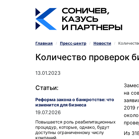
Главная
Пресс‑центр
Новости
Количеств
/
/
/
Количество проверок би
13.01.2023
Замес
Статьи:
на со
Реформа закона о банкротстве: что
заяви
изменится для бизнеса
2019 
19.07.2026
около
Повышается роль реабилитационных
прове
процедур, которые, однако, будут
доступны ограниченному числу
Из 31
компаний.