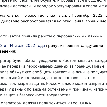
апрете потребителя/покупателя обращаться в суд, если
люден досудебный порядок урегулирования спора и т.д
чательно, что закон вступает в силу 1 сентября 2022 г
о действие распространяется на отношения, возникшие
.
сточается правила работы с персональными данным.
З от 14 июля 2022 года
предусматривает следующие
ведения:
ратор будет обязан уведомлять Роскомнадзор о кажд
чае передачи персональных данных за границу. Новые
вила обяжут его сообщать контактные данные получат
сональной информации, а также согласовывать с
омством меры защиты. Роскомнадзор может запретит
едачу данных по весьма обтекаемым причинам, наприм
и защиты безопасности государства.
 операторы должны подключиться к ГосСОПКА