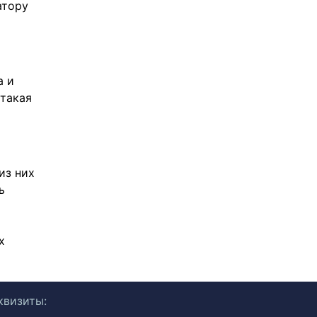
атору
а и
такая
из них
ь
х
квизиты: