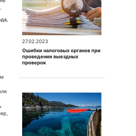
 не
.
ода,
27.02.2023
Ошибки налоговых органов при
проведении выездных
проверок
ом
еля
ь
ер,