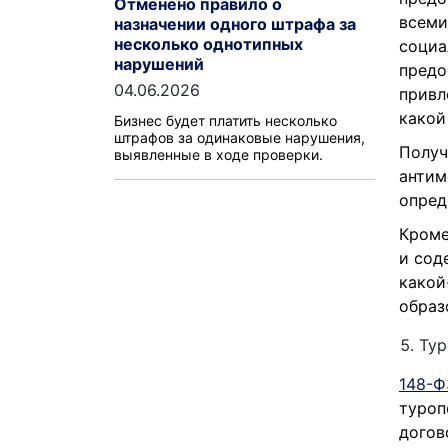
Отменено правило о
всеми
назначении одного штрафа за
несколько однотипных
социа
нарушений
предо
04.06.2026
привл
какой
Бизнес будет платить несколько
штрафов за одинаковые нарушения,
Получ
выявленные в ходе проверки.
антим
опред
Кроме
и сод
какой
образ
Тур
148-Ф
туроп
догов