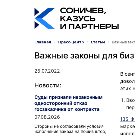
Главная
Пресс‑центр
Статьи
Важные зако
/
/
/
Важные законы для бизн
25.07.2022
В сен
довол
Новости:
этих 
Суды признали незаконным
Вво
односторонний отказ
пер
госзаказчика от контракта
07.08.2026
135-Ф
марке
Стороны не согласовали условия
исполнения заказа на пошив штор,
испол