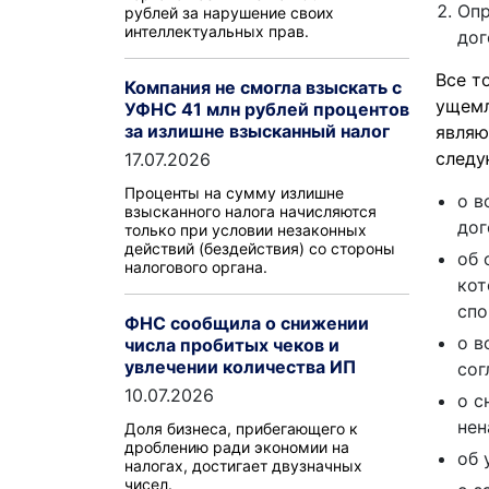
Опр
рублей за нарушение своих
интеллектуальных прав.
дог
Все т
Компания не смогла взыскать с
ущемл
УФНС 41 млн рублей процентов
за излишне взысканный налог
являю
следу
17.07.2026
Проценты на сумму излишне
о в
взысканного налога начисляются
дог
только при условии незаконных
действий (бездействия) со стороны
об 
налогового органа.
кот
спо
ФНС сообщила о снижении
о в
числа пробитых чеков и
увлечении количества ИП
сог
10.07.2026
о с
нен
Доля бизнеса, прибегающего к
дроблению ради экономии на
об 
налогах, достигает двузначных
чисел.