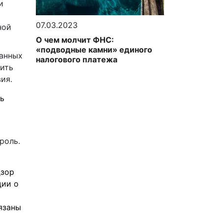
и
07.03.2023
ной
О чем молчит ФНС:
«подводные камни» единого
данных
налогового платежа
лить
ия.
ь
роль.
дзор
ции о
язаны