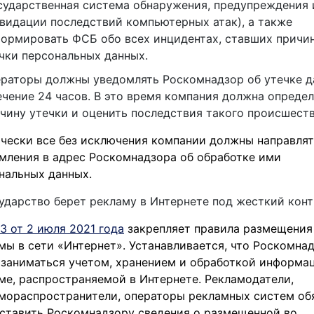
сударственная система обнаружения, предупреждения 
видации последствий компьютерных атак), а также
ормировать ФСБ обо всех инцидентах, ставших причи
чки персональных данных.
раторы должны уведомлять Роскомнадзор об утечке 
ечение 24 часов. В это время компания должна опреде
чину утечки и оценить последствия такого происшеств
чески все без исключения компании должны направлят
мления в адрес Роскомнадзора об обработке ими
нальных данных.
ударство берет рекламу в Интернете под жесткий конт
З от 2 июля 2021 года
закрепляет правила размещения
мы в сети «Интернет». Устанавливается, что Роскомна
 заниматься учетом, хранением и обработкой информа
ме, распространяемой в Интернете. Рекламодатели,
мораспространители, операторы рекламных систем об
ставить Роскомнадзору сведения о размещенной во