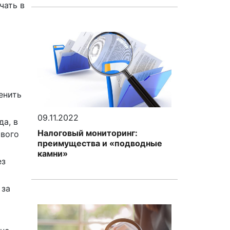
чать в
енить
09.11.2022
да, в
Налоговый мониторинг:
ового
преимущества и «подводные
камни»
ез
 за