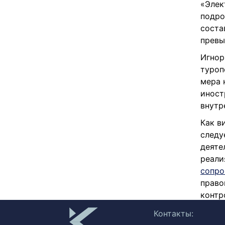
«Элек
подро
соста
превы
Игнор
туроп
мера 
иност
внутр
Как в
следу
деяте
реали
сопро
право
контр
Контакты: