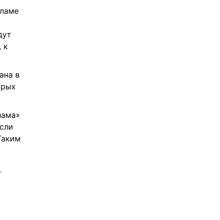
кламе
дут
 к
ана в
орых
лама»
если
Таким
.