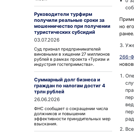
о з
соб
Руководители турфирм
Приме
получили реальные сроки за
мошенничество при получении
но ег
туристических субсидий
ранее
03.07.2026
Уже
Суд признал предпринимателей
виновными в хищении 27 миллионов
266-Ф
рублей в рамках проекта «Туризм и
новов
индустрия гостеприимства».
Опе
Суммарный долг бизнеса и
слу
граждан по налогам достиг 4
пра
трлн рублей
пер
26.06.2026
вед
ФНС сообщает о сокращении числа
пер
должников и повышении
рад
эффективности принудительных мер
взыскания.
Все