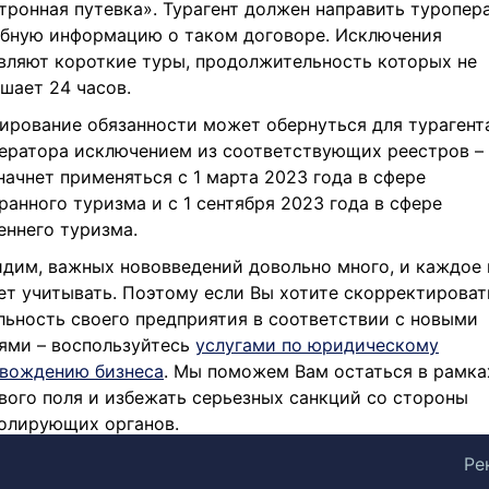
тронная путевка». Турагент должен направить туропер
бную информацию о таком договоре. Исключения
вляют короткие туры, продолжительность которых не
шает 24 часов.
ирование обязанности может обернуться для турагент
ератора исключением из соответствующих реестров – 
начнет применяться с 1 марта 2023 года в сфере
ранного туризма и с 1 сентября 2023 года в сфере
еннего туризма.
идим, важных нововведений довольно много, и каждое 
ет учитывать. Поэтому если Вы хотите скорректироват
льность своего предприятия в соответствии с новыми
ями – воспользуйтесь
услугами по юридическому
вождению бизнеса
. Мы поможем Вам остаться в рамка
вого поля и избежать серьезных санкций со стороны
олирующих органов.
Ре